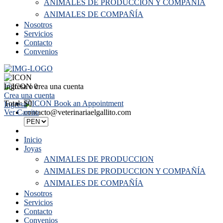
ANIMALES DE PRODUCCION Y COMPAÑÍA
ANIMALES DE COMPAÑÍA
Nosotros
Servicios
Contacto
Convenios
Ingresa o crea una cuenta
0
Crea una cuenta
Total: $0
Book an Appointment
Ingresa
Ver Carrito
contacto@veterinariaelgallito.com
Inicio
Joyas
ANIMALES DE PRODUCCION
ANIMALES DE PRODUCCION Y COMPAÑÍA
ANIMALES DE COMPAÑÍA
Nosotros
Servicios
Contacto
Convenios