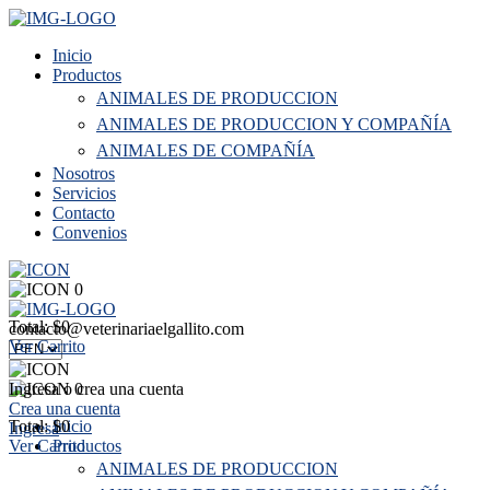
Inicio
Productos
ANIMALES DE PRODUCCION
ANIMALES DE PRODUCCION Y COMPAÑÍA
ANIMALES DE COMPAÑÍA
Nosotros
Servicios
Contacto
Convenios
0
Total: $0
contacto@veterinariaelgallito.com
Ver Carrito
Ingresa o crea una cuenta
0
Crea una cuenta
Total: $0
Inicio
Ingresa
Ver Carrito
Productos
ANIMALES DE PRODUCCION